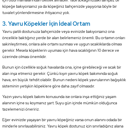
için ödül mamalarından destek alınabilir. Tabii sokağınızdaki sahipsiz bir
köpeğe bakıyorsanız ya da köpeğiniz bahçenizde yaşıyorsa böyle bir
tuvalet yönlendirmesine ihtiyacınız yok.
3. Yavru Köpekler İçin İdeal Ortam
Yavru patili dostunuza bahçenizde veya evinizde bakıyorsanız ona
öncelikle baktığınız yerde bir alan belirlemeniz önemli. Bu ortamın onları
sakinleştirmesi, onlara aile ortamı sunması ve uygun sıcaklıklarda olması
gerekir. Mesela köpeklerin uyuması için hava sıcaklığının 10 derece ve
üzerinde olması önemlidir.
Bunun için özellikle soğuk havalarda ona, içine girebileceği ve sıcak bir
alan inşa etmeniz gerekir. Çünkü kışın yavru köpek bakımında soğuk
hava, en büyük tehdit olabilir. Bunun nedeni köpek yavrularının bağışıklık
sisteminin yetişkin köpeklere göre daha zayıf olmasıdır.
Yazın yavru köpek bakımı konusunda ise onlara inşa ettiğiniz yaşam
alanının içine su koymanız şart. Suyu gün içinde mümkün olduğunca
tazelemenizi öneririz.
Eğer evinizde yaşayan bir yavru köpeğiniz varsa onun alanını odada bir
minderle sınırlayabilirsiniz. Yavru köpek dostunuz için sınırladığınız alana