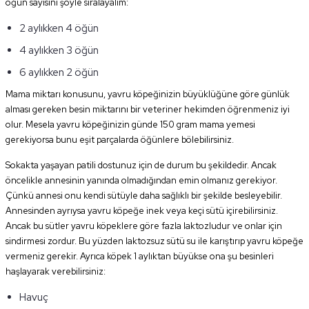
öğün sayısını şöyle sıralayalım:
2 aylıkken 4 öğün
4 aylıkken 3 öğün
6 aylıkken 2 öğün
Mama miktarı konusunu, yavru köpeğinizin büyüklüğüne göre günlük
alması gereken besin miktarını bir veteriner hekimden öğrenmeniz iyi
olur. Mesela yavru köpeğinizin günde 150 gram mama yemesi
gerekiyorsa bunu eşit parçalarda öğünlere bölebilirsiniz.
Sokakta yaşayan patili dostunuz için de durum bu şekildedir. Ancak
öncelikle annesinin yanında olmadığından emin olmanız gerekiyor.
Çünkü annesi onu kendi sütüyle daha sağlıklı bir şekilde besleyebilir.
Annesinden ayrıysa yavru köpeğe inek veya keçi sütü içirebilirsiniz.
Ancak bu sütler yavru köpeklere göre fazla laktozludur ve onlar için
sindirmesi zordur. Bu yüzden laktozsuz sütü su ile karıştırıp yavru köpeğe
vermeniz gerekir. Ayrıca köpek 1 aylıktan büyükse ona şu besinleri
haşlayarak verebilirsiniz:
Havuç