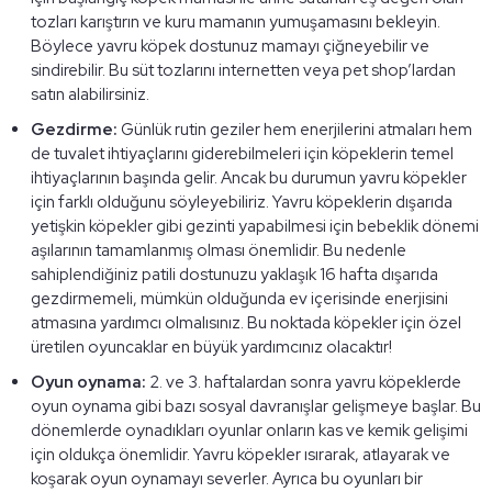
tozları karıştırın ve kuru mamanın yumuşamasını bekleyin.
Böylece yavru köpek dostunuz mamayı çiğneyebilir ve
sindirebilir. Bu süt tozlarını internetten veya pet shop’lardan
satın alabilirsiniz.
Gezdirme:
Günlük rutin geziler hem enerjilerini atmaları hem
de tuvalet ihtiyaçlarını giderebilmeleri için köpeklerin temel
ihtiyaçlarının başında gelir. Ancak bu durumun yavru köpekler
için farklı olduğunu söyleyebiliriz. Yavru köpeklerin dışarıda
yetişkin köpekler gibi gezinti yapabilmesi için bebeklik dönemi
aşılarının tamamlanmış olması önemlidir. Bu nedenle
sahiplendiğiniz patili dostunuzu yaklaşık 16 hafta dışarıda
gezdirmemeli, mümkün olduğunda ev içerisinde enerjisini
atmasına yardımcı olmalısınız. Bu noktada köpekler için özel
üretilen oyuncaklar en büyük yardımcınız olacaktır!
Oyun oynama:
2. ve 3. haftalardan sonra yavru köpeklerde
oyun oynama gibi bazı sosyal davranışlar gelişmeye başlar. Bu
dönemlerde oynadıkları oyunlar onların kas ve kemik gelişimi
için oldukça önemlidir. Yavru köpekler ısırarak, atlayarak ve
koşarak oyun oynamayı severler. Ayrıca bu oyunları bir