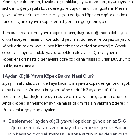
Yeme içme düzenleri, tuvalet alışkanlıkları, uyku düzenleri, oyun oynama
sıklıkları diğer yaştaki köpeklere göre büyük farklılıklar gösterir. Mesela
yavru köpeklerin beslenme ihtiyaçları yetişkin köpeklere göre oldukça
farklıdır. Çünkü yavru köpeklerin dişleri tam gelişmemiş olur.
Tüm bunlardan sonra yavru köpek bakımı, düşünüldüğünden daha çok
dikkat isteyen hassas bir konudur diyebiliriz. Bu nedenle bu yazıda yavru
köpeklerin bakımı konusunda bilmeniz gerekenleri anlatacağız. Ancak
öncelikle 1 ayın altındaki yavru köpekleri ele alalım. Çünkü yavru
köpekler ilk 4 hafta diğer aylara göre çok daha hassas olurlar. Buyurun o
halde, iyi okumalar!
1 Aydan Küçük Yavru Köpek Bakımı Nasıl Olur?
2 yaşının altında, özellikle 1 aya kadar olan yavru köpekler için bakım çok
daha hassastır. Örneğin bu yavru köpeklerin ilk 2 ay anne sütü ile
beslenmesi, kardeşleri ile uyuması ve onlarla zaman geçirmesi önemlidir.
Ancak köpek, annesinden ayrı kalmışsa bakımını sizin yapmanız gerekir.
Bu bakımları şöyle açıklayalım:
Beslenme:
1 aydan küçük yavru köpekleri günde en az 5-6
öğün düzenli olarak sıvı mamayla beslemeniz gerekir. Bunun
için başlangıç köpek maması ile anne sütünün eş değeri olan