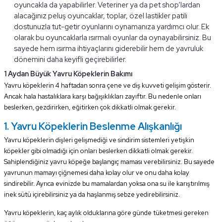
oyuncakla da yapabilirler. Veteriner ya da pet shop’lardan
alacağınız peluş oyuncaklar, toplar, özel lastikler patili
dostunuzla tut-getir oyunlarını oynamanıza yardımcı olur. Ek
olarak bu oyuncaklarla ısırmalı oyunlar da oynayabilirsiniz. Bu
sayede hem ısırma ihtiyaçlarını giderebilir hem de yavruluk
dönemini daha keyifli geçirebilirler.
1 Aydan Büyük Yavru Köpeklerin Bakımı
Yavru köpeklerin 4 haftadan sonra çene ve diş kuvveti gelişim gösterir.
Ancak hala hastalıklara karşı bağışıklıkları zayıftır. Bu nedenle onları
beslerken, gezdirirken, eğitirken çok dikkatli olmak gerekir.
1. Yavru Köpeklerin Beslenme Alışkanlığı
Yavru köpeklerin dişleri gelişmediği ve sindirim sistemleri yetişkin
köpekler gibi olmadığı için onları beslerken dikkatli olmak gerekir.
Sahiplendiğiniz yavru köpeğe başlangıç maması verebilirsiniz. Bu sayede
yavrunun mamayı çiğnemesi daha kolay olur ve onu daha kolay
sindirebilir. Ayrıca evinizde bu mamalardan yoksa ona su ile karıştırılmış
inek sütü içirebilirsiniz ya da haşlanmış sebze yedirebilirsiniz.
Yavru köpeklerin, kaç aylık olduklarına göre günde tüketmesi gereken